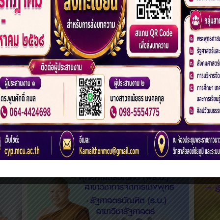
‹
33
34
35
36
37
38
39
4