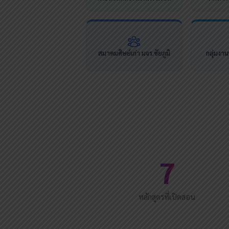
สมาคมศิษย์เก่า มจร.ชัยภูมิ
กลุ่มงา
7
หลักสูตรที่เปิดสอน