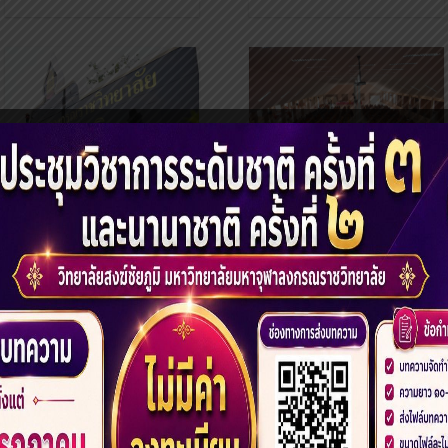
รับสมัครพระสอนศีล
ธรรมในโรงเรียน
ประจำปีงบประมาณ
การจัดซื้อครุภัณฑ์การ
๒๕๖๑
ศึกษา วิทยาลัยสงฆ์
ชัยภูมิ