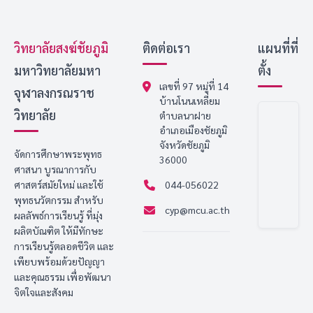
วิทยาลัยสงฆ์ชัยภูมิ
ติดต่อเรา
แผนที่ที่
มหาวิทยาลัยมหา
ตั้ง
เลขที่ 97 หมู่ที่ 14
จุฬาลงกรณราช
บ้านโนนเหลี่ยม
วิทยาลัย
ตำบลนาฝาย
อำเภอเมืองชัยภูมิ
จังหวัดชัยภูมิ
จัดการศึกษาพระพุทธ
36000
ศาสนา บูรณาการกับ
ศาสตร์สมัยใหม่ และใช้
044-056022
พุทธนวัตกรรม สำหรับ
cyp@mcu.ac.th
ผลลัพธ์การเรียนรู้ ที่มุ่ง
ผลิตบัณฑิต ให้มีทักษะ
การเรียนรู้ตลอดชีวิต และ
เพียบพร้อมด้วยปัญญา
และคุณธรรม เพื่อพัฒนา
จิตใจและสังคม