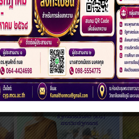
1
2
3
4
5
›
»