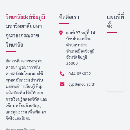
วิทยาลัยสงฆ์ชัยภูมิ
ติดต่อเรา
แผนที่ที่
มหาวิทยาลัยมหา
ตั้ง
เลขที่ 97 หมู่ที่ 14
จุฬาลงกรณราช
บ้านโนนเหลี่ยม
วิทยาลัย
ตำบลนาฝาย
อำเภอเมืองชัยภูมิ
จังหวัดชัยภูมิ
จัดการศึกษาพระพุทธ
36000
ศาสนา บูรณาการกับ
ศาสตร์สมัยใหม่ และใช้
044-056022
พุทธนวัตกรรม สำหรับ
cyp@mcu.ac.th
ผลลัพธ์การเรียนรู้ ที่มุ่ง
ผลิตบัณฑิต ให้มีทักษะ
การเรียนรู้ตลอดชีวิต และ
เพียบพร้อมด้วยปัญญา
และคุณธรรม เพื่อพัฒนา
จิตใจและสังคม
ช่องทางการติดตาม