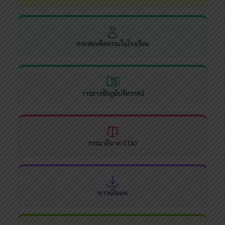
พระสอนศีลธรรมในโรงเรียน
วารสารชัยภูมิปริทรรศน์
ธรรมาภิบาล (ITA)
ดาวน์โหลด