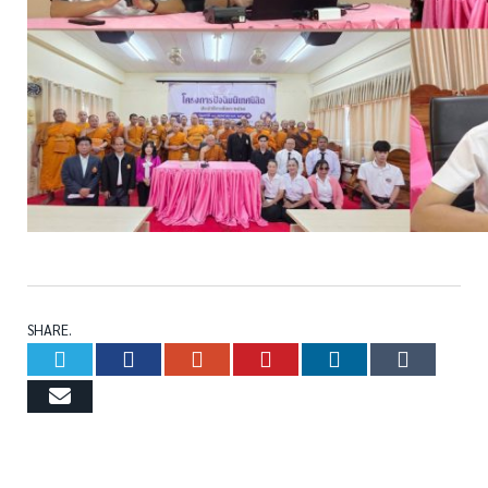
SHARE.
Twitter
Facebook
Google+
Pinterest
LinkedIn
Tumb
Email