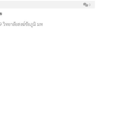
0
ัย
 วิทยาลัยสงฆ์ชัยภูมิ มห
0