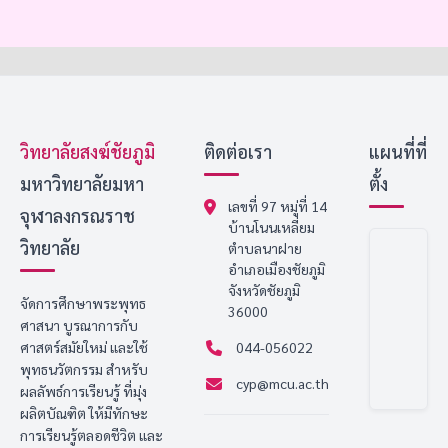
วิทยาลัยสงฆ์ชัยภูมิ
ติดต่อเรา
แผนที่ที่
มหาวิทยาลัยมหา
ตั้ง
เลขที่ 97 หมู่ที่ 14
จุฬาลงกรณราช
บ้านโนนเหลี่ยม
วิทยาลัย
ตำบลนาฝาย
อำเภอเมืองชัยภูมิ
จังหวัดชัยภูมิ
จัดการศึกษาพระพุทธ
36000
ศาสนา บูรณาการกับ
ศาสตร์สมัยใหม่ และใช้
044-056022
พุทธนวัตกรรม สำหรับ
cyp@mcu.ac.th
ผลลัพธ์การเรียนรู้ ที่มุ่ง
ผลิตบัณฑิต ให้มีทักษะ
การเรียนรู้ตลอดชีวิต และ