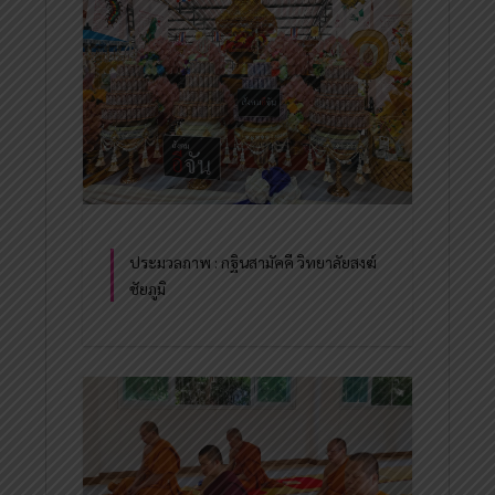
ประมวลภาพ : กฐินสามัคคี วิทยาลัยสงฆ์
ชัยภูมิ