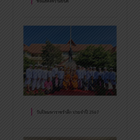
ขอแสดงความยินดี
วันปิยมหาราชรำลึก ประจำปี 2567