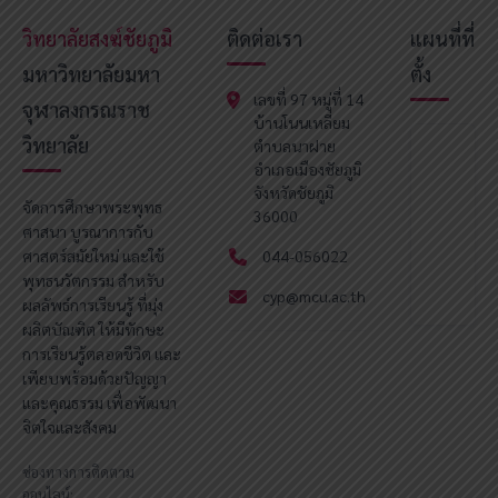
วิทยาลัยสงฆ์ชัยภูมิ
ติดต่อเรา
แผนที่ที่
มหาวิทยาลัยมหา
ตั้ง
เลขที่ 97 หมู่ที่ 14
จุฬาลงกรณราช
บ้านโนนเหลี่ยม
วิทยาลัย
ตำบลนาฝาย
อำเภอเมืองชัยภูมิ
จังหวัดชัยภูมิ
จัดการศึกษาพระพุทธ
36000
ศาสนา บูรณาการกับ
ศาสตร์สมัยใหม่ และใช้
044-056022
พุทธนวัตกรรม สำหรับ
cyp@mcu.ac.th
ผลลัพธ์การเรียนรู้ ที่มุ่ง
ผลิตบัณฑิต ให้มีทักษะ
การเรียนรู้ตลอดชีวิต และ
เพียบพร้อมด้วยปัญญา
และคุณธรรม เพื่อพัฒนา
จิตใจและสังคม
ช่องทางการติดตาม
ออนไลน์: