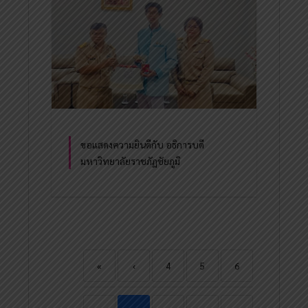
ขอแสดงความยินดีกับ อธิการบดี
มหาวิทยาลัยราชภัฏชัยภูมิ
«
‹
4
5
6