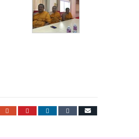
r
cebook
Google+
Pinterest
LinkedIn
Tumblr
Email