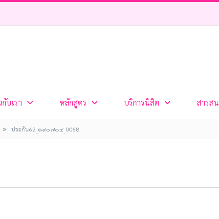
ยวกับเรา
หลักสูตร
บริการนิสิต
สารสน
»
ประกัน62_๑๙๐๗๐๔_0068