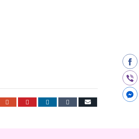
r
cebook
Google+
Pinterest
LinkedIn
Tumblr
Email