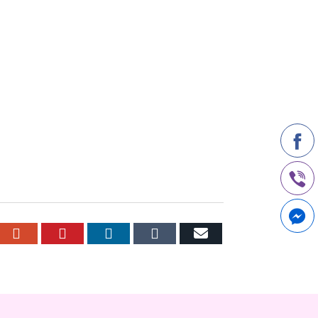
r
cebook
Google+
Pinterest
LinkedIn
Tumblr
Email