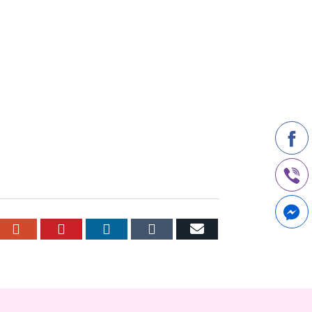
r
cebook
Google+
Pinterest
LinkedIn
Tumblr
Email