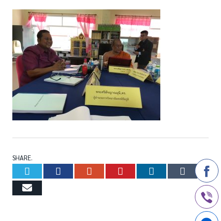
SHARE.
Twitter
Facebook
Google+
Pinterest
LinkedIn
Tumb
Email