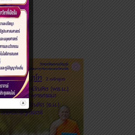
4
›
»