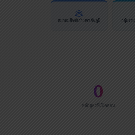
สมาคมศิษย์เก่า มจร.ชัยภูมิ
กลุ่มงา
0
หลักสูตรที่เปิดสอน