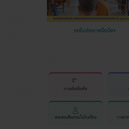
ระดับประกาศนียบัตร
การผลิตบัณฑิต
พระสอนศีลธรรมในโรงเรียน
วารสารช