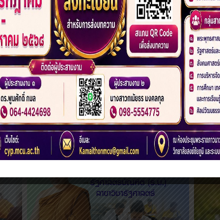
6
7
8
9
10
11
12
13
1