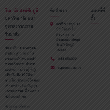
วิทยาลัยสงฆ์ชัยภูมิ
ติดต่อเรา
แผนที่ที่
มหาวิทยาลัยมหา
ตั้ง
เลขที่ 97 หมู่ที่ 14
จุฬาลงกรณราช
บ้านโนนเหลี่ยม
วิทยาลัย
ตำบลนาฝาย
อำเภอเมืองชัยภูมิ
จังหวัดชัยภูมิ
จัดการศึกษาพระพุทธ
36000
ศาสนา บูรณาการกับ
ศาสตร์สมัยใหม่ และใช้
044-056022
พุทธนวัตกรรม สำหรับ
cyp@mcu.ac.th
ผลลัพธ์การเรียนรู้ ที่มุ่ง
ผลิตบัณฑิต ให้มีทักษะ
การเรียนรู้ตลอดชีวิต และ
เพียบพร้อมด้วยปัญญา
และคุณธรรม เพื่อพัฒนา
จิตใจและสังคม
ช่องทางการติดตาม