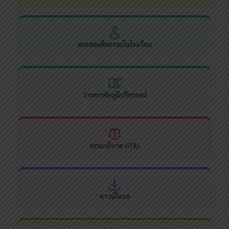
พระสอนศีลธรรมในโรงเรียน
วารสารชัยภูมิปริทรรศน์
ธรรมาภิบาล (ITA)
ดาวน์โหลด