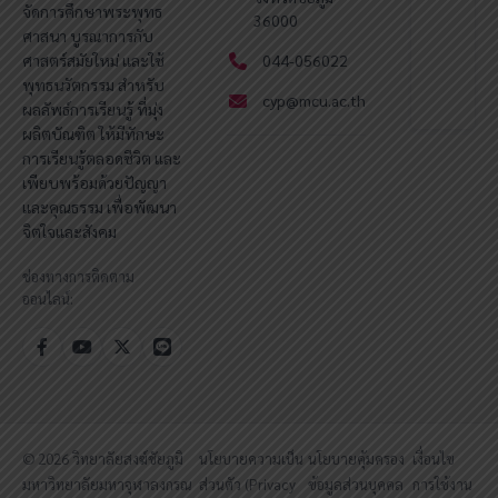
จัดการศึกษาพระพุทธ
36000
ศาสนา บูรณาการกับ
ศาสตร์สมัยใหม่ และใช้
044-056022
พุทธนวัตกรรม สำหรับ
cyp@mcu.ac.th
ผลลัพธ์การเรียนรู้ ที่มุ่ง
ผลิตบัณฑิต ให้มีทักษะ
การเรียนรู้ตลอดชีวิต และ
เพียบพร้อมด้วยปัญญา
และคุณธรรม เพื่อพัฒนา
จิตใจและสังคม
ช่องทางการติดตาม
ออนไลน์:
© 2026 วิทยาลัยสงฆ์ชัยภูมิ
นโยบายความเป็น
นโยบายคุ้มครอง
เงื่อนไข
มหาวิทยาลัยมหาจุฬาลงกรณ
ส่วนตัว (Privacy
ข้อมูลส่วนบุคคล
การใช้งาน