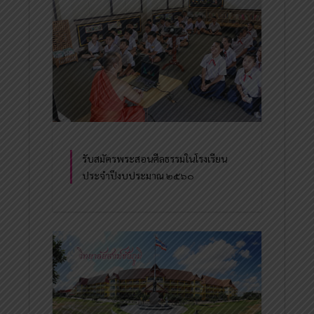
รับสมัครพระสอนศีลธรรมในโรงเรียน
ประจำปีงบประมาณ ๒๕๖๐