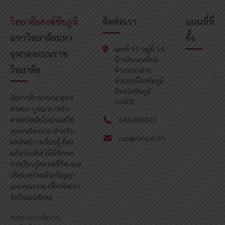
วิทยาลัยสงฆ์ชัยภูมิ
ติดต่อเรา
แผนที่ที่
มหาวิทยาลัยมหา
ตั้ง
เลขที่ 97 หมู่ที่ 14
จุฬาลงกรณราช
บ้านโนนเหลี่ยม
วิทยาลัย
ตำบลนาฝาย
อำเภอเมืองชัยภูมิ
จังหวัดชัยภูมิ
จัดการศึกษาพระพุทธ
36000
ศาสนา บูรณาการกับ
ศาสตร์สมัยใหม่ และใช้
044-056022
พุทธนวัตกรรม สำหรับ
cyp@mcu.ac.th
ผลลัพธ์การเรียนรู้ ที่มุ่ง
ผลิตบัณฑิต ให้มีทักษะ
การเรียนรู้ตลอดชีวิต และ
เพียบพร้อมด้วยปัญญา
และคุณธรรม เพื่อพัฒนา
จิตใจและสังคม
ช่องทางการติดตาม