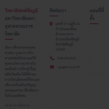
วิทยาลัยสงฆ์ชัยภูมิ
ติดต่อเรา
แผนที่ที่
มหาวิทยาลัยมหา
ตั้ง
เลขที่ 97 หมู่ที่ 14
จุฬาลงกรณราช
บ้านโนนเหลี่ยม
วิทยาลัย
ตำบลนาฝาย
อำเภอเมืองชัยภูมิ
จังหวัดชัยภูมิ
จัดการศึกษาพระพุทธ
36000
ศาสนา บูรณาการกับ
ศาสตร์สมัยใหม่ และใช้
044-056022
พุทธนวัตกรรม สำหรับ
cyp@mcu.ac.th
ผลลัพธ์การเรียนรู้ ที่มุ่ง
ผลิตบัณฑิต ให้มีทักษะ
การเรียนรู้ตลอดชีวิต และ
เพียบพร้อมด้วยปัญญา
และคุณธรรม เพื่อพัฒนา
จิตใจและสังคม
ช่องทางการติดตาม