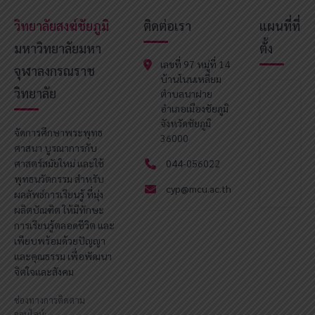
วิทยาลัยสงฆ์ชัยภูมิ
ติดต่อเรา
แผนที่ที่
มหาวิทยาลัยมหา
ตั้ง
เลขที่ 97 หมู่ที่ 14
จุฬาลงกรณราช
บ้านโนนเหลี่ยม
วิทยาลัย
ตำบลนาฝาย
อำเภอเมืองชัยภูมิ
จังหวัดชัยภูมิ
จัดการศึกษาพระพุทธ
36000
ศาสนา บูรณาการกับ
ศาสตร์สมัยใหม่ และใช้
044-056022
พุทธนวัตกรรม สำหรับ
cyp@mcu.ac.th
ผลลัพธ์การเรียนรู้ ที่มุ่ง
ผลิตบัณฑิต ให้มีทักษะ
การเรียนรู้ตลอดชีวิต และ
เพียบพร้อมด้วยปัญญา
และคุณธรรม เพื่อพัฒนา
จิตใจและสังคม
ช่องทางการติดตาม
ออนไลน์: