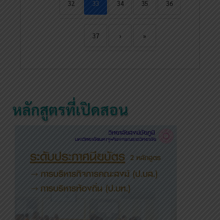
32
33
34
35
36
37
›
»
หลักสูตรที่เปิดสอน