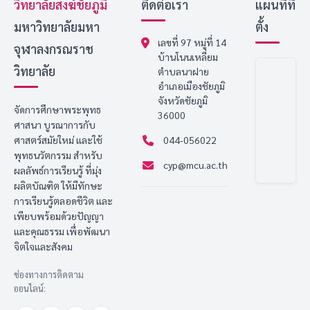
วิทยาลัยสงฆ์ชัยภูมิ
ติดต่อเรา
แผนที่ที่
มหาวิทยาลัยมหา
ตั้ง
เลขที่ 97 หมู่ที่ 14
จุฬาลงกรณราช
บ้านโนนเหลี่ยม
วิทยาลัย
ตำบลนาฝาย
อำเภอเมืองชัยภูมิ
จังหวัดชัยภูมิ
จัดการศึกษาพระพุทธ
36000
ศาสนา บูรณาการกับ
ศาสตร์สมัยใหม่ และใช้
044-056022
พุทธนวัตกรรม สำหรับ
cyp@mcu.ac.th
ผลลัพธ์การเรียนรู้ ที่มุ่ง
ผลิตบัณฑิต ให้มีทักษะ
การเรียนรู้ตลอดชีวิต และ
เพียบพร้อมด้วยปัญญา
และคุณธรรม เพื่อพัฒนา
จิตใจและสังคม
ช่องทางการติดตาม
ออนไลน์: