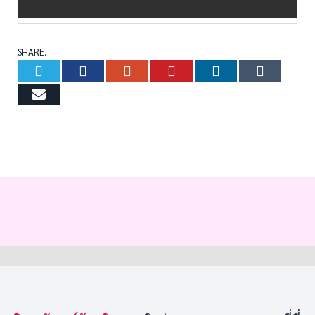
SHARE.
Twitter
Facebook
Google+
Pinterest
LinkedIn
Tumb
Email