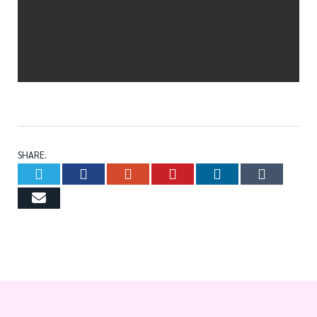
inflatable bouncer
SHARE.
Twitter
Facebook
Google+
Pinterest
LinkedIn
Tumb
Email