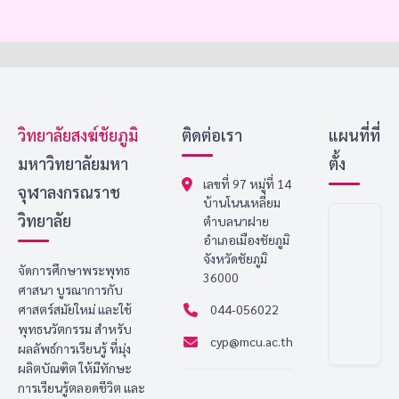
วิทยาลัยสงฆ์ชัยภูมิ
ติดต่อเรา
แผนที่ที่
มหาวิทยาลัยมหา
ตั้ง
เลขที่ 97 หมู่ที่ 14
จุฬาลงกรณราช
บ้านโนนเหลี่ยม
วิทยาลัย
ตำบลนาฝาย
อำเภอเมืองชัยภูมิ
จังหวัดชัยภูมิ
จัดการศึกษาพระพุทธ
36000
ศาสนา บูรณาการกับ
ศาสตร์สมัยใหม่ และใช้
044-056022
พุทธนวัตกรรม สำหรับ
cyp@mcu.ac.th
ผลลัพธ์การเรียนรู้ ที่มุ่ง
ผลิตบัณฑิต ให้มีทักษะ
การเรียนรู้ตลอดชีวิต และ