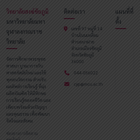
วิทยาลัยสงฆ์ชัยภูมิ
ติดต่อเรา
แผนที่ที่
มหาวิทยาลัยมหา
ตั้ง
เลขที่ 97 หมู่ที่ 14
จุฬาลงกรณราช
บ้านโนนเหลี่ยม
วิทยาลัย
ตำบลนาฝาย
อำเภอเมืองชัยภูมิ
จังหวัดชัยภูมิ
จัดการศึกษาพระพุทธ
36000
ศาสนา บูรณาการกับ
ศาสตร์สมัยใหม่ และใช้
044-056022
พุทธนวัตกรรม สำหรับ
cyp@mcu.ac.th
ผลลัพธ์การเรียนรู้ ที่มุ่ง
ผลิตบัณฑิต ให้มีทักษะ
การเรียนรู้ตลอดชีวิต และ
เพียบพร้อมด้วยปัญญา
และคุณธรรม เพื่อพัฒนา
จิตใจและสังคม
ช่องทางการติดตาม
ออนไลน์: