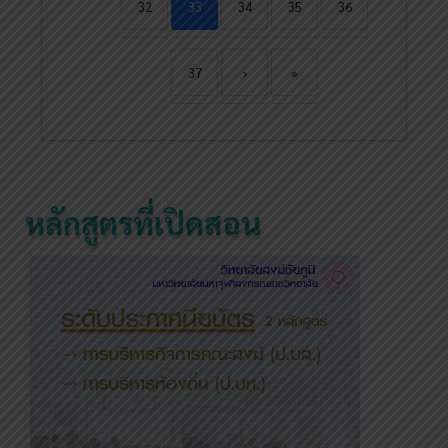
32
33
34
35
36
37
›
»
หลักสูตรที่เปิดสอน