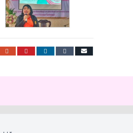
r
cebook
Google+
Pinterest
LinkedIn
Tumblr
Email