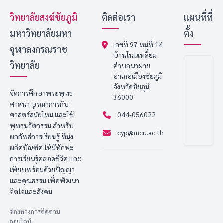
วิทยาลัยสงฆ์ชัยภูมิ
ติดต่อเรา
แผนที่ที่
มหาวิทยาลัยมหา
ตั้ง
เลขที่ 97 หมู่ที่ 14
จุฬาลงกรณราช
บ้านโนนเหลี่ยม
วิทยาลัย
ตำบลนาฝาย
อำเภอเมืองชัยภูมิ
จังหวัดชัยภูมิ
จัดการศึกษาพระพุทธ
36000
ศาสนา บูรณาการกับ
ศาสตร์สมัยใหม่ และใช้
044-056022
พุทธนวัตกรรม สำหรับ
cyp@mcu.ac.th
ผลลัพธ์การเรียนรู้ ที่มุ่ง
ผลิตบัณฑิต ให้มีทักษะ
การเรียนรู้ตลอดชีวิต และ
เพียบพร้อมด้วยปัญญา
และคุณธรรม เพื่อพัฒนา
จิตใจและสังคม
ช่องทางการติดตาม
ออนไลน์: