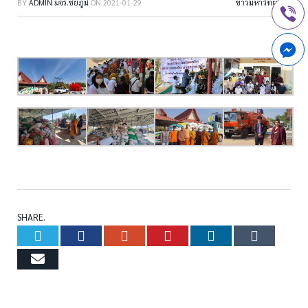
BY
ADMIN มจร.ชัยภูมิ
ON
2021-01-29
ข่าวมหาวิทยาลัย
castello gonfiabile di nozze bianche
SHARE.
Twitter
Facebook
Google+
Pinterest
LinkedIn
Tumb
Email