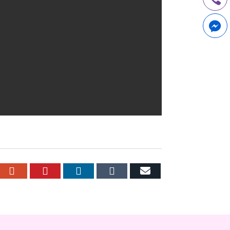
r
cebook
Google+
Pinterest
LinkedIn
Tumblr
Email