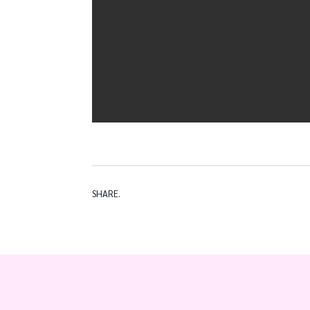
bungee run inflavel
SHARE.