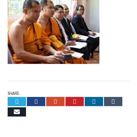
SHARE.
Twitter
Facebook
Google+
Pinterest
LinkedIn
Tumb
Email