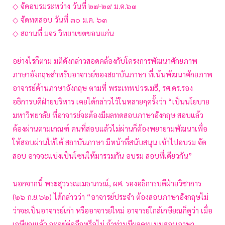
◇ จัดอบรมระหว่าง วันที่ ๒๗-๒๙ ม.ค.๖๓
◇ จัดทดสอบ วันที่ ๓๐ ม.ค. ๖๓
◇ สถานที่ มจร วิทยาเขตขอนแก่น
อย่างไรก็ตาม มติดังกล่าวสอดคล้องกับโครงการพัฒนาศักยภาพ
ภาษาอังกฤษสำหรับอาจารย์ของสถาบันภาษา ที่เน้นพัฒนาศักยภาพ
อาจารย์ด้านภาษาอังกฤษ ตามที่ พระเทพปวรเมธี, รศ.ดร.รอง
อธิการบดีฝ่ายบริหาร เคยได้กล่าวไว้ในหลายๆครั้งว่า “เป็นนโยบาย
มหาวิทยาลัย ที่อาจารย์จะต้องมีผลทดสอบภาษาอังกฤษ สอบแล้ว
ต้องผ่านตามเกณฑ์ คนที่สอบแล้วไม่ผ่านก็ต้องพยายามพัฒนาเพื่อ
ให้สอบผ่านให้ได้ สถาบันภาษา มีหน้าที่สนับสนุน เข้าไปอบรม จัด
สอบ อาจจะแบ่งเป็นโซนให้มารวมกัน อบรม สอบที่เดียวกัน”
นอกจากนี้ พระสุวรรณเมธาภรณ์, ผศ. รองอธิการบดีฝ่ายวิชาการ
(๒๖ ก.ย.๖๒) ได้กล่าวว่า “อาจารย์ประจำ ต้องสอบภาษาอังกฤษไม่
ว่าจะเป็นอาจารย์เก่า หรืออาจารย์ใหม่ อาจารย์ใกล้เกษียณก็ดูว่า เมื่อ
เกษียณแล้ว จะอยู่ต่ออีกหรือไม่ ถ้าท่านมีผลคะแนนสอบภาษา