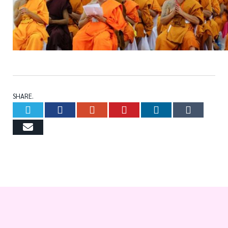
SHARE.
Twitter
Facebook
Google+
Pinterest
LinkedIn
Tumb
Email