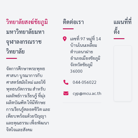
วิทยาลัยสงฆ์ชัยภูมิ
ติดต่อเรา
แผนที่ที่
มหาวิทยาลัยมหา
ตั้ง
เลขที่ 97 หมู่ที่ 14
จุฬาลงกรณราช
บ้านโนนเหลี่ยม
วิทยาลัย
ตำบลนาฝาย
อำเภอเมืองชัยภูมิ
จังหวัดชัยภูมิ
จัดการศึกษาพระพุทธ
36000
ศาสนา บูรณาการกับ
ศาสตร์สมัยใหม่ และใช้
044-056022
พุทธนวัตกรรม สำหรับ
cyp@mcu.ac.th
ผลลัพธ์การเรียนรู้ ที่มุ่ง
ผลิตบัณฑิต ให้มีทักษะ
การเรียนรู้ตลอดชีวิต และ
เพียบพร้อมด้วยปัญญา
และคุณธรรม เพื่อพัฒนา
จิตใจและสังคม