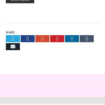
SHARE.
Twitter
Facebook
Google+
Pinterest
LinkedIn
Tumb
Email