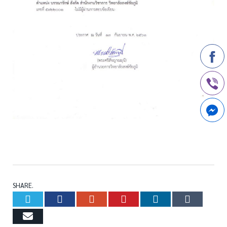
commercial inflatable slide
SHARE.
Twitter
Facebook
Google+
Pinterest
LinkedIn
Tumb
Email