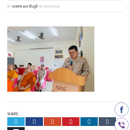
BY
ADMIN มจร.ชัยภูมิ
ON
2024-04-20
SHARE.
Twitter
Facebook
Google+
Pinterest
LinkedIn
Tumb