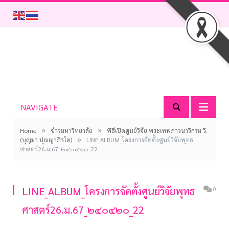
NAVIGATE
»
»
Home
ข่าวมหาวิทยาลัย
พิธีเปิดศูนย์วิจัย พระเทพภาวนาวิกรม วิ.
»
(บุญมา ปุญฺญาภิรโต)
LINE_ALBUM_โครงการจัดตั้งศูนย์วิจัยพุทธ
ศาสตร์26.ม.67_๒๔๐๔๒๐_22
LINE_ALBUM_โครงการจัดตั้งศูนย์วิจัยพุทธ
0
ศาสตร์26.ม.67_๒๔๐๔๒๐_22