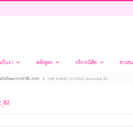
ยวกับเรา
หลักสูตร
บริการนิสิต
สารสน
»
รมวันปิยมหาราชรำลึก 2565
LINE_ALBUM_23102022_๒๒๑๐๒๔_82
_82