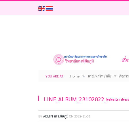
เกี่
»
»
YOU ARE AT:
Home
ข่าวมหาวิทยาลัย
กิจกร
LINE_ALBUM_23102022_๒๒๑๐๒๔
BY
ADMIN มจร.ชัยภูมิ
ON
2022-11-01