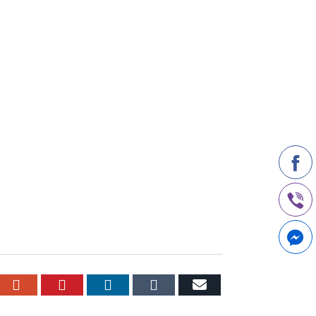
r
cebook
Google+
Pinterest
LinkedIn
Tumblr
Email