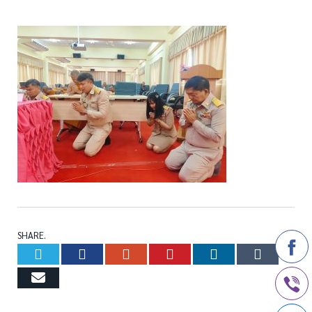
SHARE.
Twitter
Facebook
Google+
Pinterest
LinkedIn
Tumb
Email