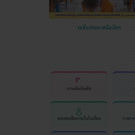
ระดับประกาศนียบัตร
การผลิตบัณฑิต
พระสอนศีลธรรมในโรงเรียน
วารสารช