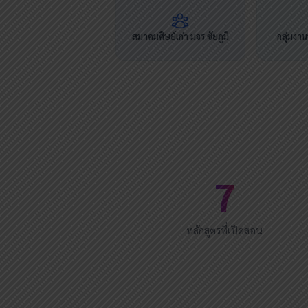
สมาคมศิษย์เก่า มจร.ชัยภูมิ
กลุ่มงา
7
หลักสูตรที่เปิดสอน