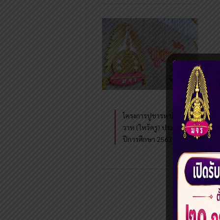
โครงการปูชารหาภิ
วาท (ไหว้ครู) ประจำ
ปีการศึกษา 2563
«
‹