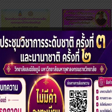
โครงการสามีจิกรรม
สัมมนาเชิงปฏิบัติการ
การบริหารความเสี่ยง
และควบคุมภายใน
วิทยาลัยสงฆ์ชัยภูมิ
23
24
25
26
27
28
29
30
3