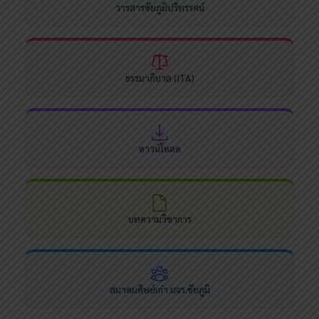
วารสารชัยภูมิปริทรรศน์
ธรรมาภิบาล (ITA)
ดาวน์โหลด
บทความวิชาการ
สมาคมศิษย์เก่า มจร.ชัยภูมิ