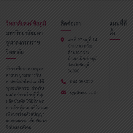
วิทยาลัยสงฆ์ชัยภูมิ
ติดต่อเรา
แผนที่ที่
มหาวิทยาลัยมหา
ตั้ง
เลขที่ 97 หมู่ที่ 14
จุฬาลงกรณราช
บ้านโนนเหลี่ยม
วิทยาลัย
ตำบลนาฝาย
อำเภอเมืองชัยภูมิ
จังหวัดชัยภูมิ
จัดการศึกษาพระพุทธ
36000
ศาสนา บูรณาการกับ
ศาสตร์สมัยใหม่ และใช้
044-056022
พุทธนวัตกรรม สำหรับ
cyp@mcu.ac.th
ผลลัพธ์การเรียนรู้ ที่มุ่ง
ผลิตบัณฑิต ให้มีทักษะ
การเรียนรู้ตลอดชีวิต และ
เพียบพร้อมด้วยปัญญา
และคุณธรรม เพื่อพัฒนา
จิตใจและสังคม