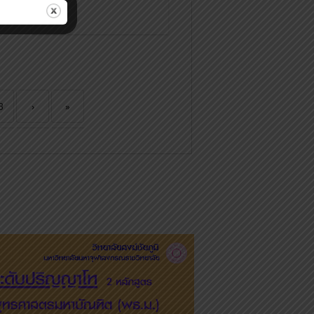
8
›
»