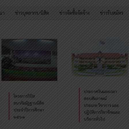
มนา
ข่าวบุคลากร/นิสิต
ข่าวจัดซื้อจัดจ้าง
ข่าวรับสมัคร
ประกาศวันและเวลา
โครงการวิปัส
สอบสัมภาษณ์
สนากัมมัฏฐานนิสิต
ประเภท วิชาการ และ
ประจำปีการศึกษา
ปฏิบัติการวิชาชีพและ
๒๕๖๑
บริหารทั่วไป