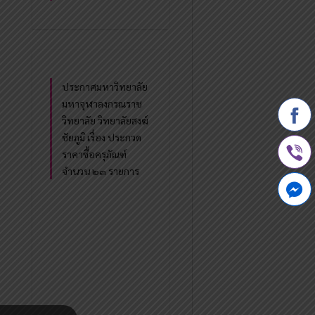
ประกาศมหาวิทยาลัย
มหาจุฬาลงกรณราช
วิทยาลัย วิทยาลัยสงฆ์
ชัยภูมิ เรื่อง ประกวด
ราคาซื้อครุภัณฑ์
จำนวน ๒๓ รายการ