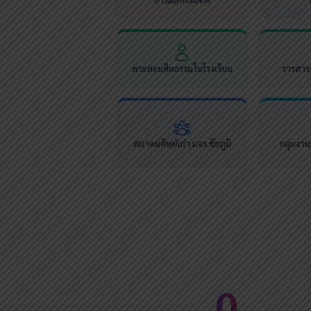
พระสอนศีลธรรมในโรงเรียน
วารสารช
สมาคมศิษย์เก่า มจร.ชัยภูมิ
กลุ่มงา
0