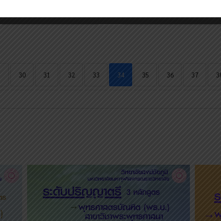
30
31
32
33
34
35
36
37
3