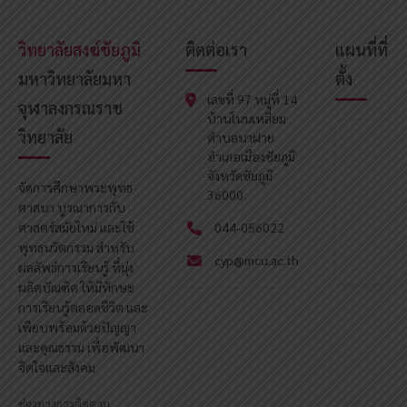
วิทยาลัยสงฆ์ชัยภูมิ
ติดต่อเรา
แผนที่ที่
มหาวิทยาลัยมหา
ตั้ง
เลขที่ 97 หมู่ที่ 14
จุฬาลงกรณราช
บ้านโนนเหลี่ยม
วิทยาลัย
ตำบลนาฝาย
อำเภอเมืองชัยภูมิ
จังหวัดชัยภูมิ
จัดการศึกษาพระพุทธ
36000
ศาสนา บูรณาการกับ
ศาสตร์สมัยใหม่ และใช้
044-056022
พุทธนวัตกรรม สำหรับ
cyp@mcu.ac.th
ผลลัพธ์การเรียนรู้ ที่มุ่ง
ผลิตบัณฑิต ให้มีทักษะ
การเรียนรู้ตลอดชีวิต และ
เพียบพร้อมด้วยปัญญา
และคุณธรรม เพื่อพัฒนา
จิตใจและสังคม
ช่องทางการติดตาม