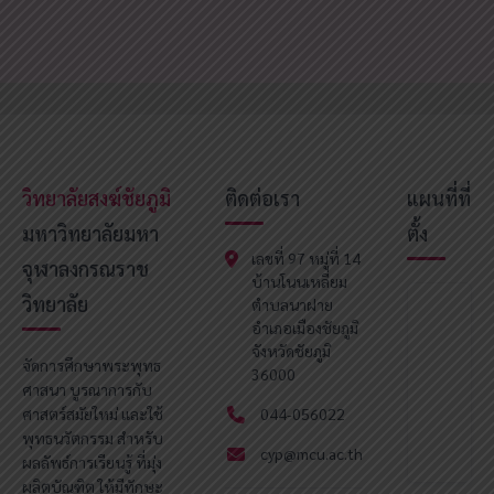
วิทยาลัยสงฆ์ชัยภูมิ
ติดต่อเรา
แผนที่ที่
มหาวิทยาลัยมหา
ตั้ง
เลขที่ 97 หมู่ที่ 14
จุฬาลงกรณราช
บ้านโนนเหลี่ยม
วิทยาลัย
ตำบลนาฝาย
อำเภอเมืองชัยภูมิ
จังหวัดชัยภูมิ
จัดการศึกษาพระพุทธ
36000
ศาสนา บูรณาการกับ
ศาสตร์สมัยใหม่ และใช้
044-056022
พุทธนวัตกรรม สำหรับ
cyp@mcu.ac.th
ผลลัพธ์การเรียนรู้ ที่มุ่ง
ผลิตบัณฑิต ให้มีทักษะ