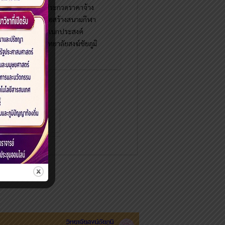
ประกวดราคาจ้าง
ก่อสร้างสนามกีฬา
อเนกประสงค์
วิทยาลัยสงฆ์ชัยภูมิ
6
›
»