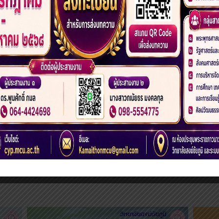
28
29
30
31
32
33
34
35
3