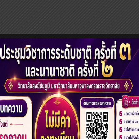
ประกาศรายชื่อผุ้สอบ
ผ่าน การคัดเลือกเข้า
โครงการสืบสาน
ศึกษาต่อระดับ
วัฒนธรรมประเพณี
ปริญญาตรี ปีการ
อีสาน “งานประเพณี
ศึกษา 2562
บุญเดือน ๖ ประจำปี
๒๕๖๒”