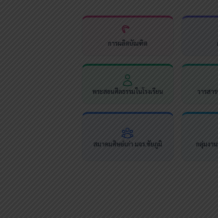
การผลิตบัณฑิต
พระสอนศีลธรรมในโรงเรียน
วารสารช
สมาคมศิษย์เก่า มจร.ชัยภูมิ
กลุ่มงา