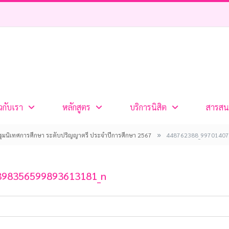
ยวกับเรา
หลักสูตร
บริการนิสิต
สารสน
»
ปฐมนิเทศการศึกษา ระดับปริญญาตรี ประจำปีการศึกษา 2567
448762388_99701407
398356599893613181_n