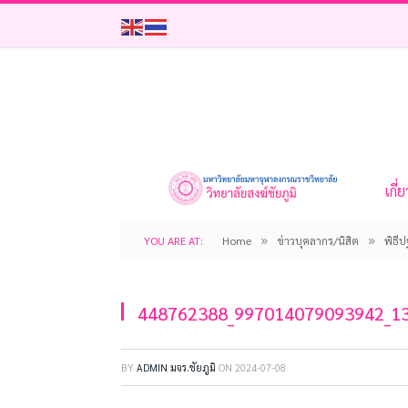
เกี่
»
»
YOU ARE AT:
Home
ข่าวบุคลากร/นิสิต
พิธี
448762388_997014079093942_1
BY
ADMIN มจร.ชัยภูมิ
ON
2024-07-08