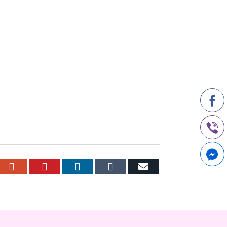
r
cebook
Google+
Pinterest
LinkedIn
Tumblr
Email