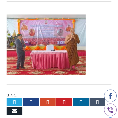
SHARE.
Twitter
Facebook
Google+
Pinterest
LinkedIn
Tumb
Email