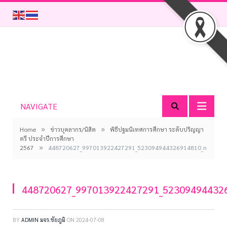
NAVIGATE
»
»
Home
ข่าวบุคลากร/นิสิต
พิธีปฐมนิเทศการศึกษา ระดับปริญญา
ตรี ประจำปีการศึกษา
»
2567
448720627_997013922427291_523094944326914810_n
448720627_997013922427291_52309494432
BY
ADMIN มจร.ชัยภูมิ
ON
2024-07-08