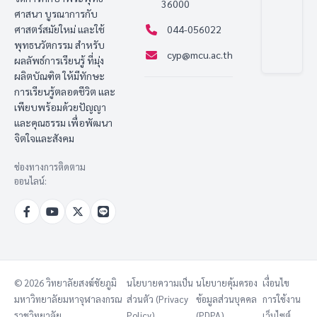
36000
ศาสนา บูรณาการกับ
ศาสตร์สมัยใหม่ และใช้
044-056022
พุทธนวัตกรรม สำหรับ
cyp@mcu.ac.th
ผลลัพธ์การเรียนรู้ ที่มุ่ง
ผลิตบัณฑิต ให้มีทักษะ
การเรียนรู้ตลอดชีวิต และ
เพียบพร้อมด้วยปัญญา
และคุณธรรม เพื่อพัฒนา
จิตใจและสังคม
ช่องทางการติดตาม
ออนไลน์:
© 2026 วิทยาลัยสงฆ์ชัยภูมิ
นโยบายความเป็น
นโยบายคุ้มครอง
เงื่อนไข
มหาวิทยาลัยมหาจุฬาลงกรณ
ส่วนตัว (Privacy
ข้อมูลส่วนบุคคล
การใช้งาน
ราชวิทยาลัย
Policy)
(PDPA)
เว็บไซต์