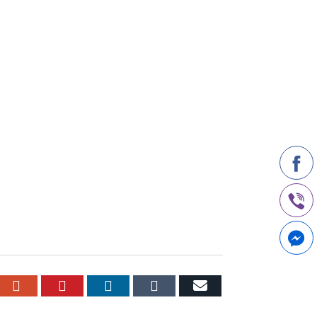
r
cebook
Google+
Pinterest
LinkedIn
Tumblr
Email