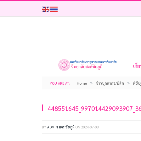
เกี่
»
»
YOU ARE AT:
Home
ข่าวบุคลากร/นิสิต
พิธี
448551645_997014429093907_3
BY
ADMIN มจร.ชัยภูมิ
ON
2024-07-08