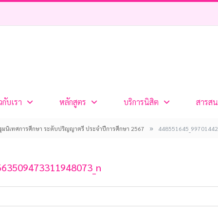
ยวกับเรา
หลักสูตร
บริการนิสิต
สารสน
»
ปฐมนิเทศการศึกษา ระดับปริญญาตรี ประจำปีการศึกษา 2567
448551645_99701442
663509473311948073_n