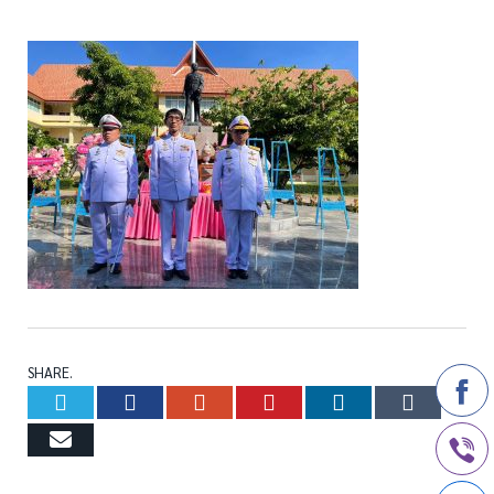
SHARE.
Twitter
Facebook
Google+
Pinterest
LinkedIn
Tumb
Email