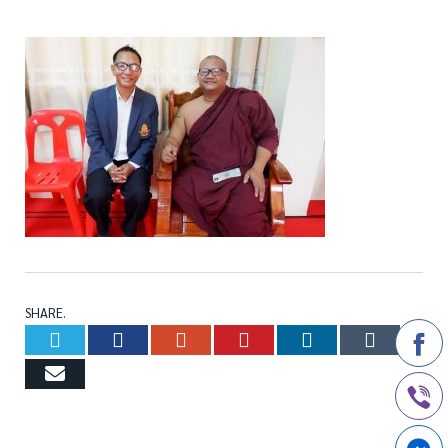
SHARE.
Twitter
Facebook
Google+
Pinterest
LinkedIn
Tumb
Email