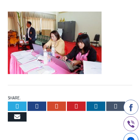
SHARE.
Twitter
Facebook
Google+
Pinterest
LinkedIn
Tumb
Email