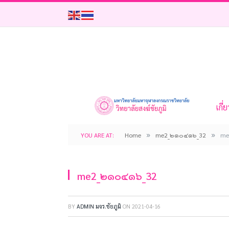
เกี่
»
»
YOU ARE AT:
Home
me2_๒๑๐๔๑๖_32
me
me2_๒๑๐๔๑๖_32
BY
ADMIN มจร.ชัยภูมิ
ON
2021-04-16