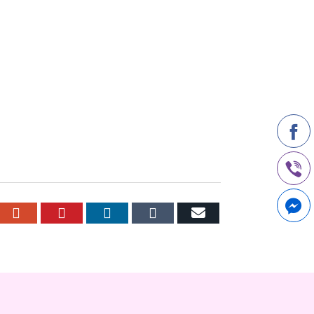
r
cebook
Google+
Pinterest
LinkedIn
Tumblr
Email