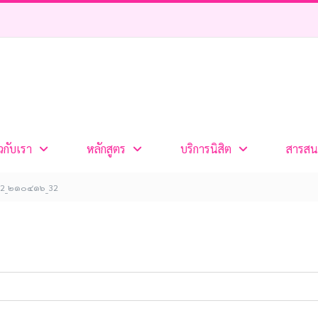
ยวกับเรา
หลักสูตร
บริการนิสิต
สารสน
2_๒๑๐๔๑๖_32