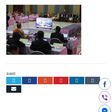
SHARE.
Twitter
Facebook
Google+
Pinterest
LinkedIn
Tumb
Email