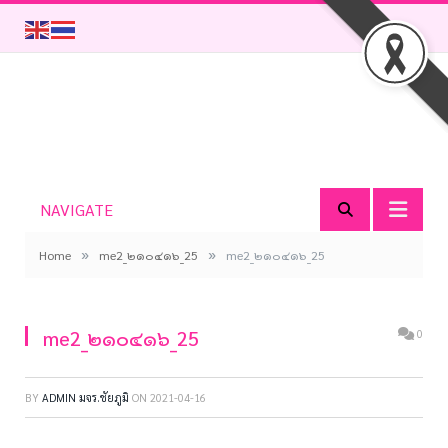
NAVIGATE
»
»
Home
me2_๒๑๐๔๑๖_25
me2_๒๑๐๔๑๖_25
me2_๒๑๐๔๑๖_25
0
BY
ADMIN มจร.ชัยภูมิ
ON
2021-04-16